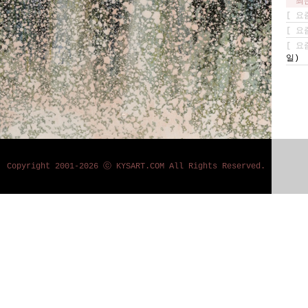
최
[
요
[
요
[
요
일)
Copyright 2001-2026 ⓒ KYSART.COM All Rights Reserved.