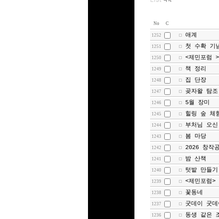
No
C
애계
1252
첫 수확 기
1251
<제민포럼 
1250
책 정리
1249
집 단장
1248
곶자왈 탐조
1247
5월 장미
1246
힐링 숲 체
1245
부처님 오신
1244
봄 마당
1243
2026 창작
1242
밤 산책
1241
텃밭 만들기
1240
<제민포럼>
1239
꽃동네
1238
굿데이 굿데
1237
동생 같은 
1236