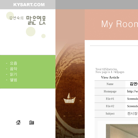
-
요즘
-
음악
Total
1252
articles,
Now page is
1
/
63
pages
-
읽기
View Article
-
앨범
김연
Name
http://
Homepage
File #1
Screens
File #2
Screens
전시장
Subject