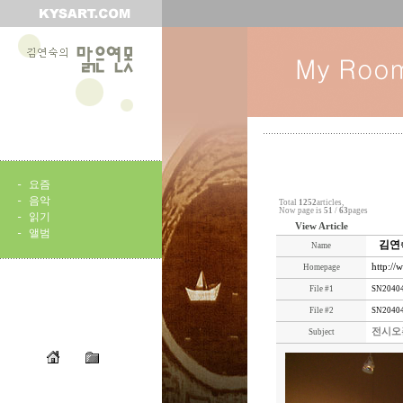
-
요즘
-
음악
Total
1252
articles,
Now page is
51
/
63
pages
-
읽기
View Article
-
앨범
김연
Name
http://
Homepage
File #1
SN20404
File #2
SN20404
전시오
Subject