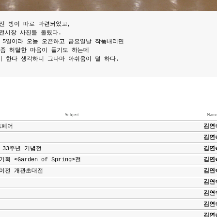
전 방이 따로 마련되었고,
전시장 사진들 올렸다.
 5일이라 오늘 오픈하고 금요일날 작품내리면
 좀 허탈한 마음이 들기도 하는데
시 한다 생각하니 그나마 아쉬움이 덜 하다.
Subject
Nam
트페어
김연
김연
 33주년 기념전
김연
 <Garden of Spring>전
김연
이전 개관초대전
김연
김연
김연
김연
김연