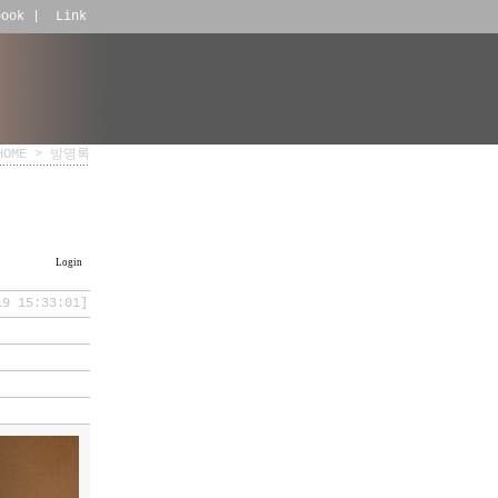
book
|
Link
HOME
>
방명록
Login
19 15:33:01]