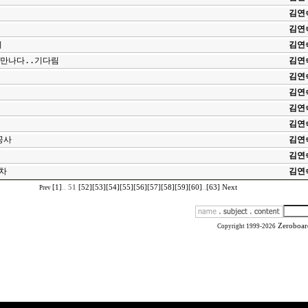
김연
김연
지
김연
 만나다..기다림
김연
김연
김연
김연
김연
공사
김연
김연
차
김연
[1]
..
51
[52]
[53]
[54]
[55]
[56]
[57]
[58]
[59]
[60]
..
[63]
Next
Prev
Zeroboar
Copyright 1999-2026