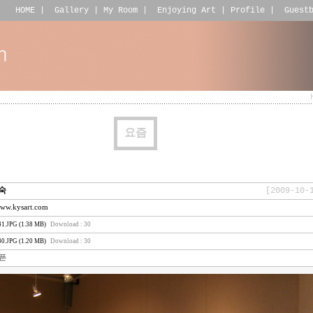
HOME
|
Gallery
|
My Room
|
Enjoying Art
|
Profile
|
Guest
요즘
숙
[2009-10-
www.kysart.com
1.JPG (1.38 MB)
Download : 30
0.JPG (1.20 MB)
Download : 30
픈