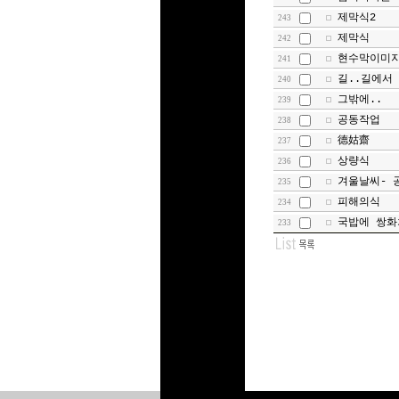
제막식2
243
제막식
242
현수막이미
241
길..길에서
240
그밖에..
239
공동작업
238
德姑齋
237
상량식
236
겨울날씨- 
235
피해의식
234
국밥에 쌍화
233