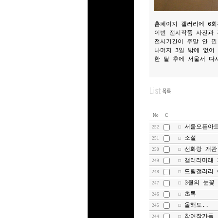
홈페이지 갤러리에 6회
이번 전시작품 사진과 
전시기간이 주말 안 낀
나머지 3일 밖에 없어
한 달 후에 서울서 다
No
C
서울오픈아
252
소설
251
선화랑 개관
250
갤러리미래 기획
249
드림갤러리 
248
3월의 눈꽃
247
초록
246
올해도..
245
참여작가들
244