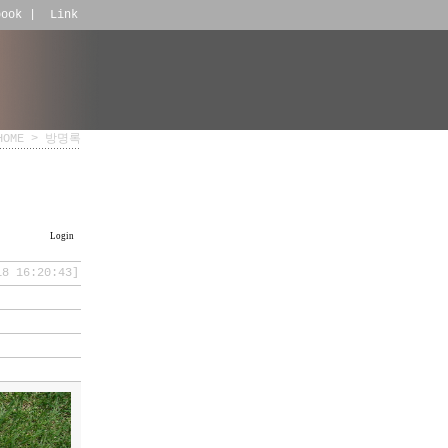
book
|
Link
HOME
>
방명록
Login
18 16:20:43]