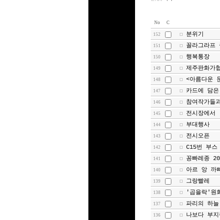
No
C
분위기
152
꼴라그라프 
151
행복통장
150
제주판화가
149
<아름다운 
148
카드에 담은
147
참여작가들과
146
전시장에서
145
부대행사
144
전시오픈
143
C15번 부스
142
꽁빠레종 20
141
아르 앙 까
140
그랑빨레
139
'곱을락'원
138
파리의 하늘
137
나보다 부지
136