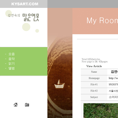
-
요즘
-
음악
Total
1252
articles,
Now page is
56
/
63
pages
-
읽기
View Article
-
앨범
김연
Name
http://
Homepage
File #1
SN20378
File #2
서울사진_2
소머리
Subject