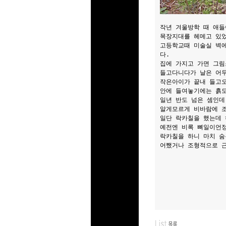
작년 겨울방학 때 애
목장지대를 헤메고 있었
고등학교때 미술실 벽에
다.
집에 가지고 가면 그림
들고다니다가 날은 어
작은아이가 끝내 들고오
안에 들여놓기에는 흙도
일년 반도 넘은 셈인데
알게모르게 비바람에 조
일단 락카칠을 했는데 
예전엔 비록 뼈일이언
락카칠을 하니 마치 숨
어쨌거나 조형적으로 근