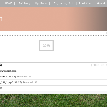
HOME
|
Gallery
|
My Room
|
Enjoying Art
|
Profile
|
Guest
요즘
숙
[2008-08-
www.kysart.com
6.JPG (1.36 MB)
Download : 36
81_1.jpg (319.8 KB)
Download : 36
뼈