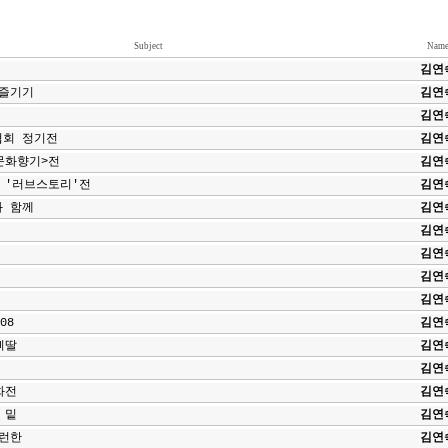
Subject
Nam
김연
즐기기
김연
김연
협회 정기전
김연
문화향기>전
김연
 '러브스토리'전
김연
 함께
김연
김연
김연
김연
김연
08
김연
삐딸
김연
김연
화전
김연
 밑
김연
런한
김연