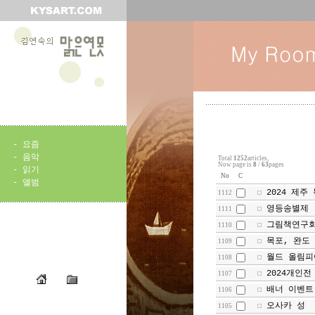
-
요즘
-
음악
Total
1252
articles,
Now page is
8
/
63
pages
-
읽기
No
C
-
앨범
2024 제주
1112
영등송별제
1111
그림책연구
1110
목포, 완도
1109
월드 올림피
1108
2024개인전
1107
배너 이벤트
1106
오사카 성
1105