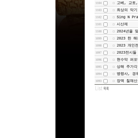
고베, 교토
1104
최상의 악기
1103
Sing N Pr
1102
시산제
1101
2024년을 
1100
2023 한 
1099
2023 개인
1098
2023전시들
1097
현수막 퍼포
1096
상해 주가각
1095
병령사, 경
1094
장액 칠채산
1093