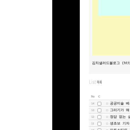
김치샐러드블로그 (
htt
No
C
공공미술 베
54
그리기가 왜
53
정답 없는 
52
생초보 기자
51