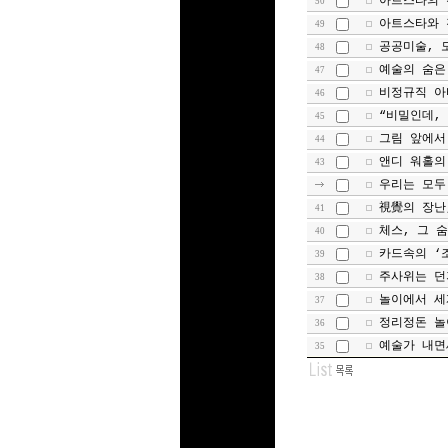
아트스타의 
50
아트스타와 
49
공공미술, 
48
예술의 숨은
47
비정규직 아
46
“비밀인데,
45
그림 앞에서
44
앤디 워홀의
43
우리는 모두
視覺의 장난
41
체스, 그 
40
카드속의 ‘
39
주사위는 던
38
놀이에서 세
37
정리정돈 놀
36
예술가 내면
35