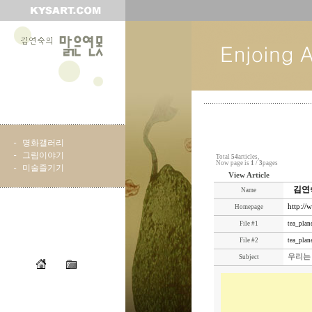
-
명화갤러리
-
그림이야기
Total
54
articles,
Now page is
1
/
3
pages
-
미술즐기기
View Article
김연
Name
http://
Homepage
File #1
tea_plan
File #2
tea_plan
우리는
Subject