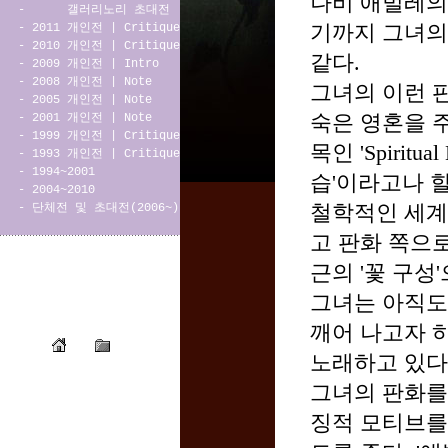
나비 애벌레의
-
갤러리노리 초대전
-
2011 개인전
|
Critique
기까지 그녀의
-
2010 개인전
|
Critique
같다.
-
2009 개인전
|
Intro
-
2008 개인전
|
Note
그녀의 이런 판
-
2005 개인전
|
Note
-
2001 개인전
|
Note
숙은 영혼을 
-
1999 개인전
|
Critique
목인 'Spirit
-
1993 개인전
|
Critique
-
1994~2001
습'이라고나 
-
2004~2010
-
단체전 및 초대전(2006~)
철학적인 세계
고 판화 쪽으
근의 '꽃 구성
그녀는 아직도 S
깨어 나고자 
노래하고 있다
그녀의 판화를
징적 모티브를