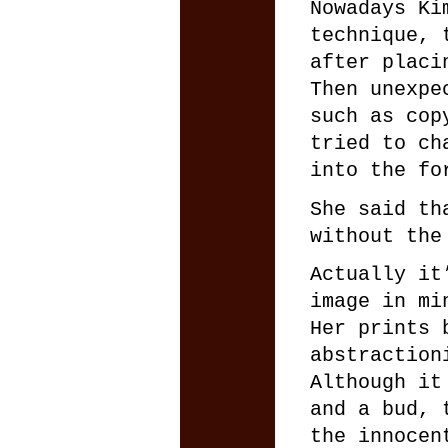
Nowadays Ki
technique, 
after placi
Then unexpe
such as cop
tried to ch
into the fo
She said th
without the
Actually it
image in mi
Her prints 
abstraction
Although it
and a bud, 
the innocen