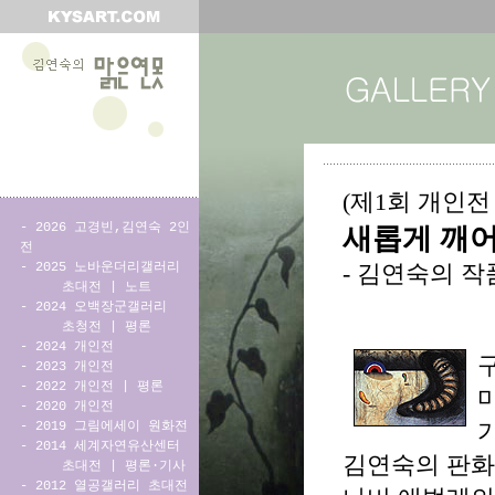
(제1회 개인전
-
2026 고경빈,김연숙 2인
새롭게 깨
전
-
2025 노바운더리갤러리
- 김연숙의 작
초대전
|
노트
-
2024 오백장군갤러리
초청전
|
평론
-
2024 개인전
-
2023 개인전
-
2022 개인전
|
평론
-
2020 개인전
-
2019 그림에세이 원화전
가
-
2014 세계자연유산센터
김연숙의 판화
초대전
|
평론·기사
-
2012 열공갤러리 초대전