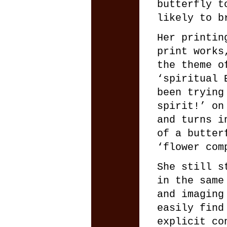
butterfly t
likely to b
Her printin
print works
the theme o
‘spiritual 
been trying
spirit!’ on
and turns i
of a butter
‘flower com
She still s
in the same
and imaging
easily find
explicit co