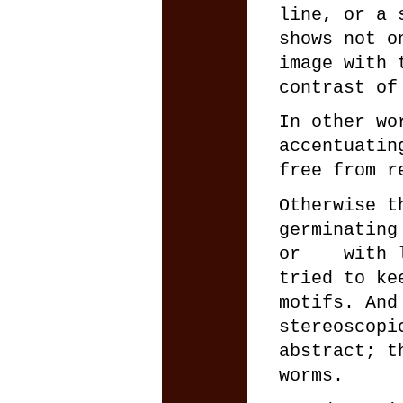
line, or a 
shows not o
image with 
contrast of
In other wo
accentuatin
free from r
Otherwise t
germinating
or with li
tried to ke
motifs. And
stereoscopi
abstract; t
worms.