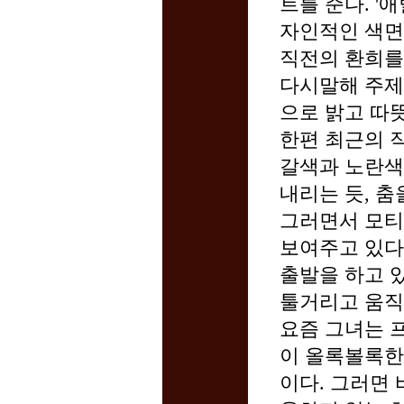
트를 준다. '
자인적인 색면
직전의 환희를
다시말해 주제
으로 밝고 따
한편 최근의 
갈색과 노란색
내리는 듯, 춤
그러면서 모티
보여주고 있다
출발을 하고 
툴거리고 움직
요즘 그녀는 
이 올록볼록한
이다. 그러면