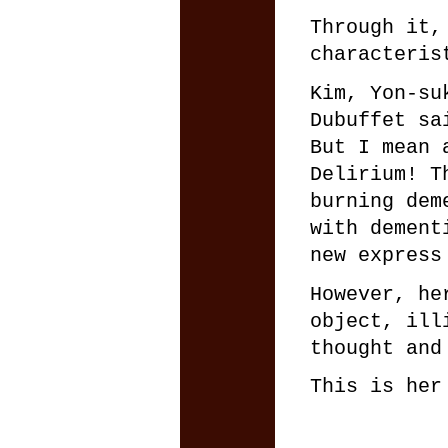
Through it,
characteris
Kim, Yon-su
Dubuffet sa
But I mean 
Delirium! T
burning dem
with dement
new express
However, he
object, ill
thought and
This is her