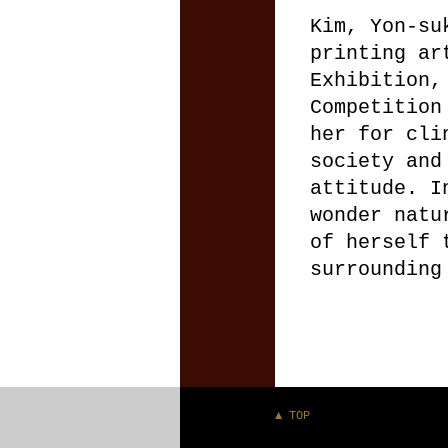
Kim, Yon-su
printing ar
Exhibition,
Competition
her for cli
society and
attitude. I
wonder natu
of herself 
surrounding
▲ TOP