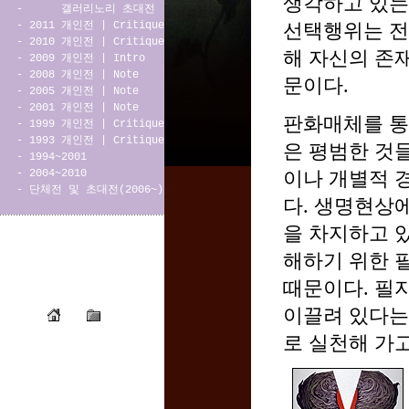
생각하고 있는 
-
갤러리노리 초대전
-
2011 개인전
|
Critique
선택행위는 전
-
2010 개인전
|
Critique
해 자신의 존
-
2009 개인전
|
Intro
-
2008 개인전
|
Note
문이다.
-
2005 개인전
|
Note
-
2001 개인전
|
Note
판화매체를 통
-
1999 개인전
|
Critique
-
1993 개인전
|
Critique
은 평범한 것
-
1994~2001
-
2004~2010
이나 개별적 
-
단체전 및 초대전(2006~)
다. 생명현상
을 차지하고 
해하기 위한 
때문이다. 필
이끌려 있다는
로 실천해 가