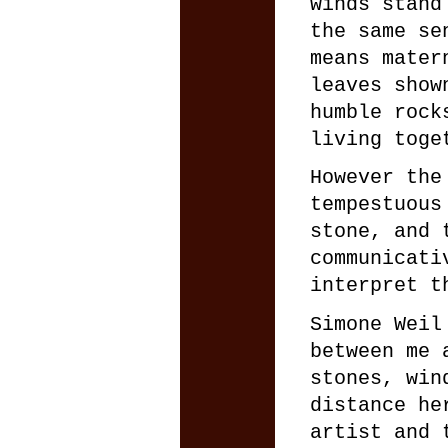
winds stand
the same se
means mater
leaves show
humble rock
living toge
However the
tempestuous
stone, and 
communicati
interpret t
Simone Weil
between me 
stones, win
distance he
artist and 