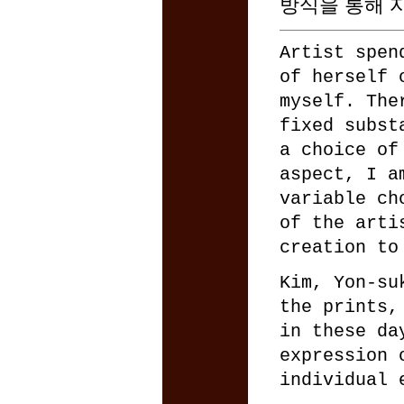
방식을 통해 
Artist spen
of herself 
myself. The
fixed subst
a choice of
aspect, I a
variable ch
of the arti
creation to
Kim, Yon-su
the prints,
in these da
expression 
individual 