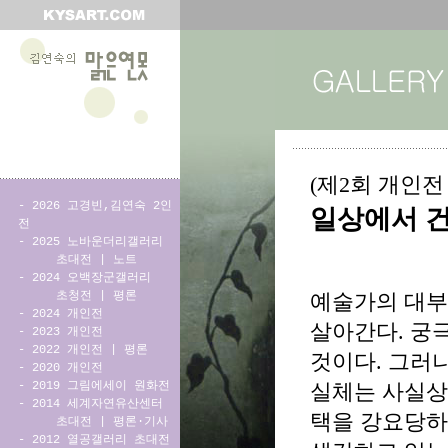
(제2회 개인전
-
2026 고경빈,김연숙 2인
일상에서 
전
-
2025 노바운더리갤러리
초대전
|
노트
-
2024 오백장군갤러리
초청전
|
평론
예술가의 대부
-
2024 개인전
살아간다. 궁
-
2023 개인전
-
2022 개인전
|
평론
것이다. 그러
-
2020 개인전
-
2019 그림에세이 원화전
실체는 사실상
-
2014 세계자연유산센터
택을 강요당하
초대전
|
평론·기사
-
2012 열공갤러리 초대전