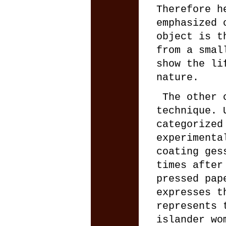
Therefore h
emphasized 
object is t
from a smal
show the li
nature.
The other c
technique. 
categorized
experimenta
coating ges
times after
pressed pap
expresses t
represents 
islander wo