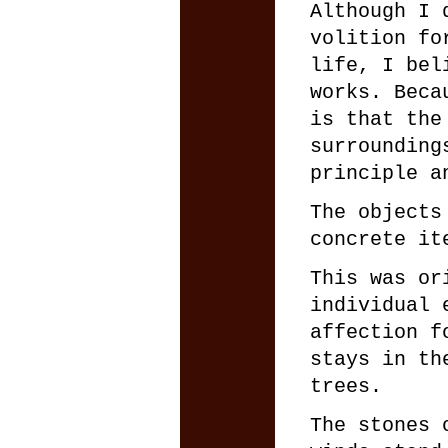
Although I 
volition fo
life, I bel
works. Beca
is that the
surrounding
principle a
The objects
concrete it
This was or
individual 
affection f
stays in th
trees.
The stones 