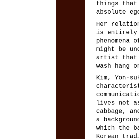
things that
absolute eg
Her relatio
is entirely
phenomena o
might be un
artist that
wash hang o
Kim, Yon-su
characteris
communicati
lives not a
cabbage, an
a backgroun
which the b
Korean trad