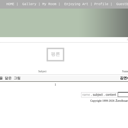
HOME
|
Gallery
|
My Room
|
Enjoying Art
|
Profile
|
Guest
평론
Subject
Nam
을 닮은 그림
김연
1
Zeroboar
Copyright 1999-2026