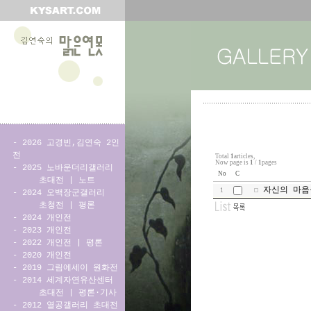
-
2026 고경빈,김연숙 2인
전
Total
1
articles,
Now page is
1
/
1
pages
-
2025 노바운더리갤러리
No
C
초대전
|
노트
자신의 마음
1
-
2024 오백장군갤러리
초청전
|
평론
-
2024 개인전
-
2023 개인전
-
2022 개인전
|
평론
-
2020 개인전
-
2019 그림에세이 원화전
-
2014 세계자연유산센터
초대전
|
평론·기사
-
2012 열공갤러리 초대전