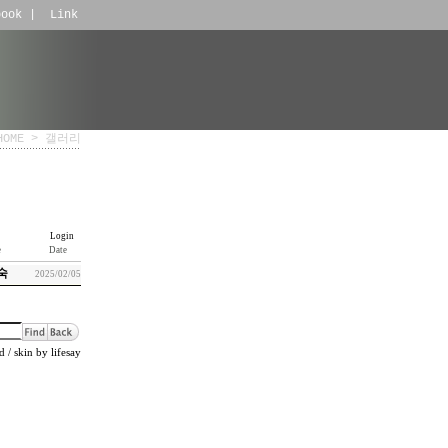
book
|
Link
HOME
>
갤러리
Login
e
Date
숙
2025/02/05
d
/ skin by
lifesay