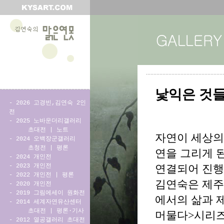
낯익은 것들
-
2026 고경빈,김연숙 2인
전
-
2025 노바운더리갤러리
초대전
|
노트
자연이 세상의
-
2024 오백장군갤러리
초청전
|
평론
연을 그리게 
-
2024 개인전
-
2023 개인전
연결되어 진행
-
2022 개인전
|
평론
김연숙은 제주
-
2020 개인전
-
2019 그림에세이 원화전
에서의 삶과 제
-
2014 세계자연유산센터
초대전
|
평론·기사
머물다>시리즈
-
2012 열공갤러리 초대전