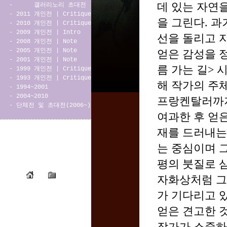
데 있는 자연
-
갤러리노리 초대전
-
2011 개인전
|
Critique
을 그린다. 
-
2010 개인전
|
Critique
-
2009 개인전
|
Intro
선을 돌리고 
-
2008 개인전
|
Note
-
2005 개인전
|
Note
얻은 감성을 
-
2001 개인전
|
Note
름 가는 길>
-
1999 개인전
|
Critique
-
1993 개인전
|
Critique
해 작가의 주
-
1994~2001
-
2004~2010
프랑켄탈러까지
-
단체전 및 초대전(2006~)
여과한 후 얻
재를 드러내는
는 중심이며 
평의 붓질로 
자화상처럼 그
가 기다리고 있
얻은 견고한 것